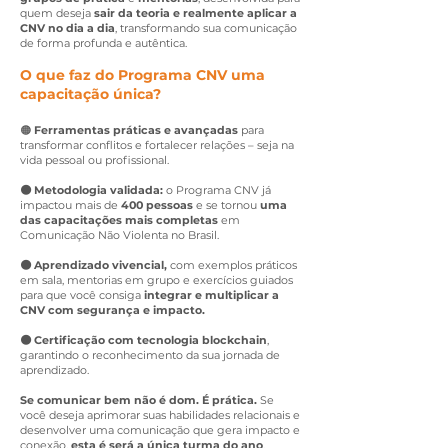
quem deseja
sair da teoria e realmente aplicar a
CNV no dia a dia
, transformando sua comunicação
de forma profunda e autêntica.
O que faz do Programa CNV uma
capacitação única?
🟠
Ferramentas práticas e avançadas
para
transformar conflitos e fortalecer relações – seja na
vida pessoal ou profissional.
🟠 Metodologia validada:
o Programa CNV já
impactou mais de
400 pessoas
e se tornou
uma
das capacitações mais completas
em
Comunicação Não Violenta no Brasil
.
🟠 Aprendizado vivencial,
com exemplos práticos
em sala, mentorias em grupo e exercícios guiados
para que você consiga
integrar e multiplicar a
CNV com segurança e impacto.
🟠 Certificação com tecnologia blockchain
,
garantindo o reconhecimento da sua jornada de
aprendizado.
Se comunicar bem não é dom. É prática.
Se
você deseja aprimorar suas habilidades relacionais e
desenvolver uma comunicação que gera impacto e
conexão,
esta é será a única turma do ano
.