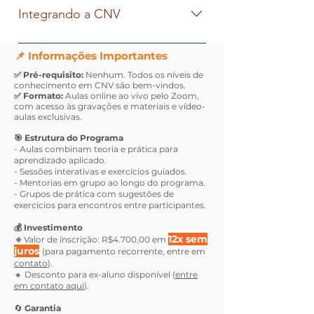
antes mesmo de entrar em uma
a transformar críticas, ofensas e
aprofundamos nosso olhar sobre
mudanças que queremos ver no
Integrando a CNV
conversa.
culpabilizações em
os conflitos como parte natural
mundo? Neste módulo,
oportunidades de conexão e
das interações humanas e
ampliamos o olhar para a cultura
Mais do que um conjunto de
colaboração por meio da escuta
📌 Informações Importantes
exploramos alternativas ao modo
e os sistemas ao nosso redor,
técnicas, a CNV é um caminho
ativa e da presença genuína.
reativo de luta, fuga ou
✅ Pré-requisito:
Nenhum. Todos os níveis de
explorando como a CNV pode ser
contínuo de desenvolvimento.
conhecimento em CNV são bem-vindos.
congelamento, superando a
uma ferramenta poderosa para
✅ Formato:
Neste módulo final, revisamos e
Aulas online ao vivo pelo Zoom,
com acesso às gravações e materiais e vídeo-
mentalidade do “ganha x perde”
transformar estruturas de
integramos os aprendizados,
aulas exclusivas.
para criar diálogos mais
dominação e construir
competências e novos hábitos
🎯 Estrutura do Programa
construtivos e sustentáveis.
ambientes mais colaborativos –
adquiridos ao longo da jornada.
- Aulas combinam teoria e prática para
aprendizado aplicado.
uma conversa por vez.
Com isso, nos preparamos para
- Sessões interativas e exercícios guiados.
levar a CNV para além do
- Mentorias em grupo ao longo do programa.
- Grupos de prática com sugestões de
programa, sustentando essa
exercícios para encontros entre participantes.
prática na vida e nas relações do
💰 Investimento
dia a dia.
🔸
12x sem
Valor de inscrição: R$4.700,00 em
juros
(para pagamento recorrente,
entre em
.
contato
)
🔸 Desconto para ex-aluno disponível (
entre
em contato aqui
).
🔄
Garantia