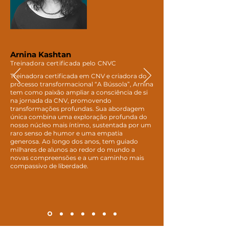
Arnina Kashtan
Treinadora certificada pelo CNVC
Treinadora certificada em CNV e criadora do
processo transformacional “A Bússola”, Arnina
tem como paixão ampliar a consciência de si
na jornada da CNV, promovendo
transformações profundas. Sua abordagem
única combina uma exploração profunda do
nosso núcleo mais íntimo, sustentada por um
raro senso de humor e uma empatia
generosa. Ao longo dos anos, tem guiado
milhares de alunos ao redor do mundo a
novas compreensões e a um caminho mais
compassivo de liberdade.