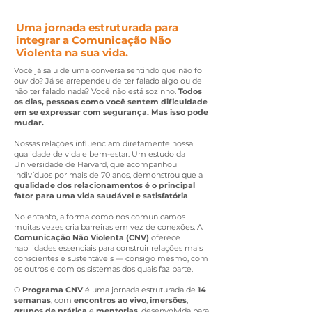
Uma jornada estruturada para
integrar a Comunicação Não
Violenta na sua vida.
Você já saiu de uma conversa sentindo que não foi
ouvido? Já se arrependeu de ter falado algo ou de
não ter falado nada? Você não está sozinho.
Todos
os dias, pessoas como você sentem dificuldade
em se expressar com segurança. Mas isso pode
mudar.
Nossas relações influenciam diretamente nossa
qualidade de vida e bem-estar. Um estudo da
Universidade de Harvard, que acompanhou
indivíduos por mais de 70 anos, demonstrou que a
qualidade dos relacionamentos é o principal
fator para uma vida saudável e satisfatória
.
No entanto, a forma como nos comunicamos
muitas vezes cria barreiras em vez de conexões. A
Comunicação Não Violenta (CNV)
oferece
habilidades essenciais para construir relações mais
conscientes e sustentáveis — consigo mesmo, com
os outros e com os sistemas dos quais faz parte.
O
Programa CNV
é uma jornada estruturada de
14
semanas
, com
encontros ao vivo
,
imersões
,
grupos de prática
e
mentorias
, desenvolvida para