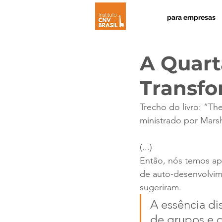
para empresas
A Quar
Transfo
Trecho do livro: “T
ministrado por Mars
(...)
Então, nós temos ap
de auto-desenvolvim
sugeriram. 
A essência di
de grupos e da