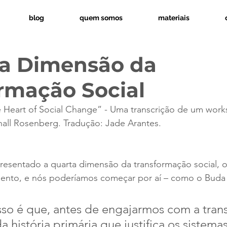
blog
quem somos
materiais
ta Dimensão da
rmação Social
he Heart of Social Change” - Uma transcrição de um wor
hall Rosenberg. Tradução: Jade Arantes.
resentado a quarta dimensão da transformação social, 
ento, e nós poderíamos começar por aí – como o Buda 
sso é que, antes de engajarmos com a tran
 história primária que justifica os sistema