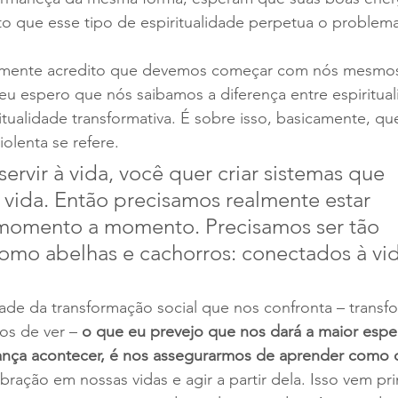
o que esse tipo de espiritualidade perpetua o problema
almente acredito que devemos começar com nós mesmos
 eu espero que nós saibamos a diferença entre espiritual
ritualidade transformativa. É sobre isso, basicamente, qu
lenta se refere. 
ervir à vida, você quer criar sistemas que 
vida. Então precisamos realmente estar 
 momento a momento. Precisamos ser tão 
como abelhas e cachorros: conectados à vid
ade da transformação social que nos confronta – transf
os de ver – 
o que eu prevejo que nos dará a maior esper
ança acontecer, é nos assegurarmos de aprender como 
bração em nossas vidas e agir a partir dela. Isso vem pr