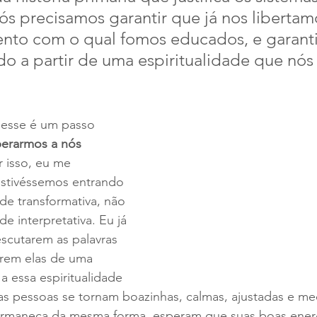
s precisamos garantir que já nos libertam
nto com o qual fomos educados, e garanti
o a partir de uma espiritualidade que nós
berarmos a nós 
r isso, eu me 
estivéssemos entrando 
de transformativa, não 
e interpretativa. Eu já 
scutarem as palavras 
arem elas de uma 
 essa espiritualidade 
 as pessoas se tornam boazinhas, calmas, ajustadas e med
maneça da mesma forma, esperam que suas boas energ