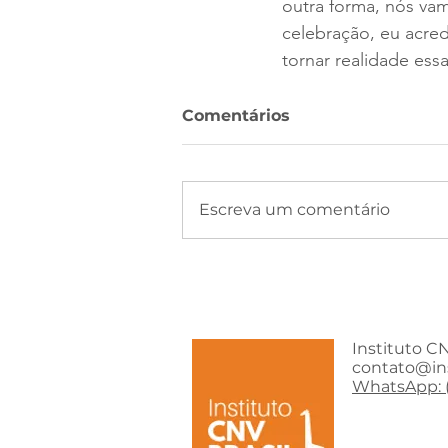
outra forma, nós vam
celebração, eu acred
tornar realidade ess
Comentários
Escreva um comentário
Instituto CN
contato@in
WhatsApp: (