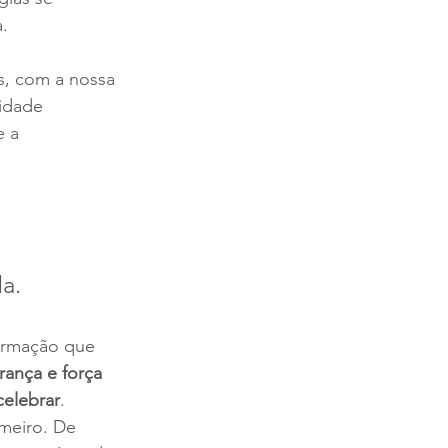
.
, com a nossa 
idade 
e a 
a.
ormação que 
ança e força 
celebrar
. 
imeiro. De 