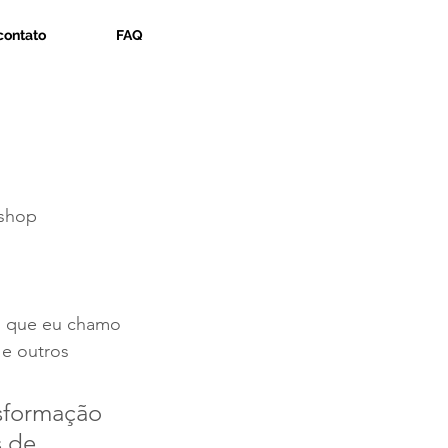
contato
FAQ
kshop 
o que eu chamo 
e outros 
sformação 
s de 