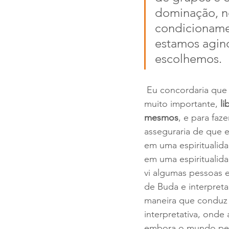
dominação, nó
condicioname
estamos agind
escolhemos.
 Eu concordaria que esse é um passo 
muito importante, 
li
mesmos
, e para faze
asseguraria de que 
em uma espiritualida
em uma espiritualidad
vi algumas pessoas e
de Buda e interpret
maneira que conduz a
interpretativa, onde
embora o mundo per