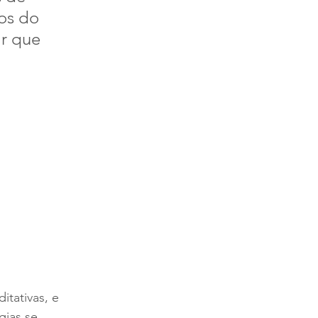
os do 
r que 
 
itativas, e 
ias se 