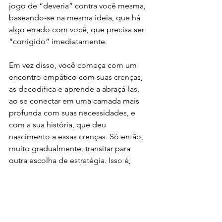
jogo de “deveria” contra você mesma, 
baseando-se na mesma ideia, que há 
algo errado com você, que precisa ser 
“corrigido” imediatamente.
Em vez disso, você começa com um 
encontro empático com suas crenças, 
as decodifica e aprende a abraçá-las, 
ao se conectar em uma camada mais 
profunda com suas necessidades, e 
com a sua história, que deu 
nascimento a essas crenças. Só então, 
muito gradualmente, transitar para 
outra escolha de estratégia. Isso é, 
claro, mais fácil de falar do que fazer, e 
normalmente requer ter algumas 
ferramentas e apoio para trabalhar em 
seus padrões, como algumas que são 
parte d”A Bússola”. Você então pode 