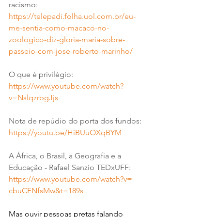
racismo: 
https://telepadi.folha.uol.com.br/eu-
me-sentia-como-macaco-no-
zoologico-diz-gloria-maria-sobre-
passeio-com-jose-roberto-marinho/
O que é privilégio: 
https://www.youtube.com/watch?
v=NslqzrbgJjs
Nota de repúdio do porta dos fundos: 
https://youtu.be/HiBUuOXqBYM
A África, o Brasil, a Geografia e a 
Educação - Rafael Sanzio TEDxUFF: 
https://www.youtube.com/watch?v=-
cbuCFNfsMw&t=189s
Mas ouvir pessoas pretas falando 