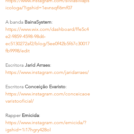
https://www.instagram.com/silviasilvaps
icologa/?igshid=1evnsqfl6mf07
A banda 
BainaSystem
: 
https://www.wix.com/dashboard/ffe5c4
e2-9859-4598-98d6-
ec5130272af2/blog/5ee0f42b5f67c30017
fb9998/edit
Escritora 
Jarid Arraes
: 
https://www.instagram.com/jaridarraes/
Escritora
 Conceição Evaristo
: 
https://www.instagram.com/conceicaoe
varistooficial/
Rapper 
Emicida
: 
https://www.instagram.com/emicida/?
igshid=1i17hgry428ol