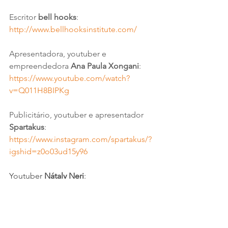
Escritor 
bell hooks
: 
http://www.bellhooksinstitute.com/
Apresentadora, youtuber e 
empreendedora 
Ana Paula Xongani
: 
https://www.youtube.com/watch?
v=Q011H8BIPKg
Publicitário, youtuber e apresentador 
Spartakus
: 
https://www.instagram.com/spartakus/?
igshid=z0o03ud15y96
Youtuber 
Nátaly Neri
: 
https://www.instagram.com/natalyneri/?
igshid=1p0wot2scxtnb
Cantora e compositora 
Ellen Oléria
: 