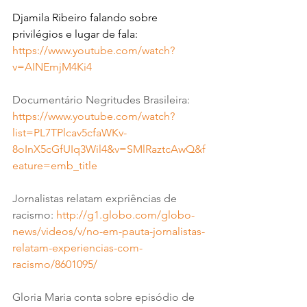
Djamila Ribeiro falando sobre 
privilégios e lugar de fala: 
https://www.youtube.com/watch?
v=AINEmjM4Ki4
Documentário Negritudes Brasileira: 
https://www.youtube.com/watch?
list=PL7TPlcav5cfaWKv-
8oInX5cGfUIq3Wil4&v=SMlRaztcAwQ&f
eature=emb_title
Jornalistas relatam expriências de 
racismo: 
http://g1.globo.com/globo-
news/videos/v/no-em-pauta-jornalistas-
relatam-experiencias-com-
racismo/8601095/
Gloria Maria conta sobre episódio de 