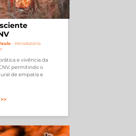
sciente
CNV
 Paulo
- Introdutório
to
prática e vivência da
 CNV, permitindo o
ural de empatia e
 >>