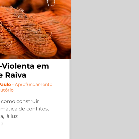
Violenta em
e Raiva
Paulo
- Aprofundamento
dutório
a como construir
ática de conflitos,
da,
à luz
a.