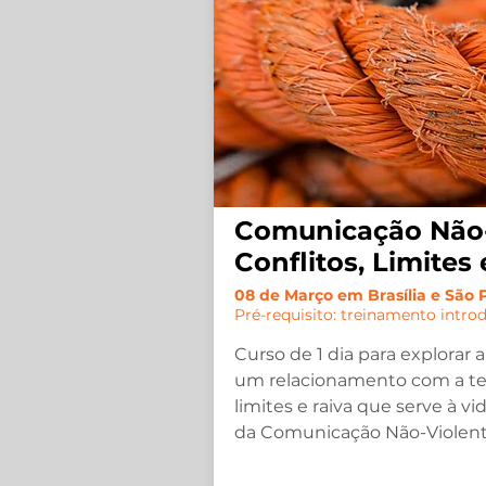
Comunicação Não-
Conflitos, Limites 
08 de Março em Brasília e São 
Pré-requisito: treinamento intro
Curso de 1 dia para explorar 
um
relacionamento com a tem
limites e raiva que serve à vi
da
Comunicação Não-Violent