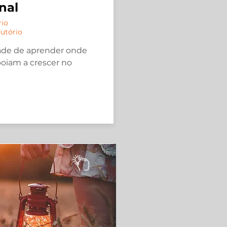
nal
rio
dutório
ade de aprender onde
poiam a crescer no