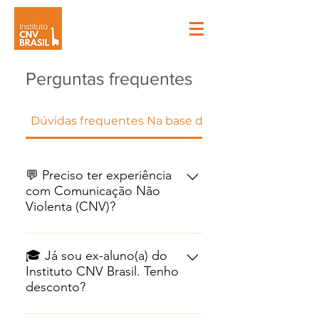
Perguntas frequentes
Dúvidas frequentes Na base da conversa
💬 Preciso ter experiência
com Comunicação Não
Violenta (CNV)?
Não. Você pode começar do
zero. O módulo BCC – Base
🎓 Já sou ex-aluno(a) do
Instituto CNV Brasil. Tenho
para as Conversas que
desconto?
Conectam traz os
fundamentos da CNV de
Sim! Ex-alunos têm acesso a