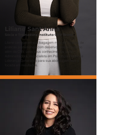
Liliane Sant'Anna
Sócia e Treinadora Instituto CNV Brasil
Liliane carrega em sua bagagem mais de 15 anos de
práticas proﬁssionais com desenvolvimento humano
além da CNV. Leva seus conhecimentos como
Administradora, especialista em Psicologia Positiva e
Liderança Generativa para sua abordagem leve e
focada em resultados.