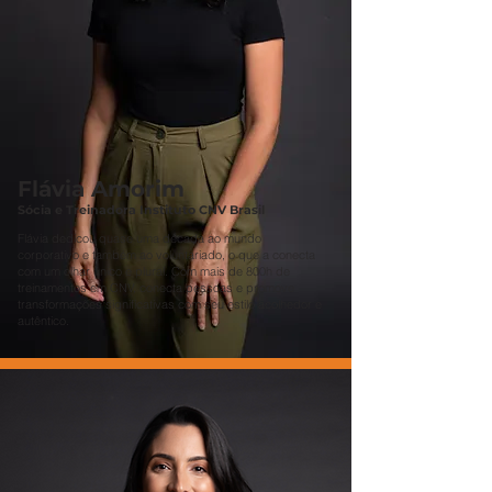
Flávia Amorim
Sócia e Treinadora Instituto CNV Brasil
Flávia dedicou quase uma década ao mundo
corporativo e também ao voluntariado, o que a conecta
com um olhar único e plural. Com mais de 800h de
treinamentos em CNV, conecta pessoas e promove
transformações significativas com seu estilo acolhedor e
autêntico.