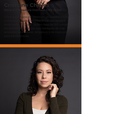
Cristiane Chaves
Sócia e Treinadora Instituto CNV Brasil
Cris é apaixonada por mediação de conflitos e CNV,
com mais de 7 anos de experiência. Advogada e
doutoranda em Direito, facilitou mais de 200 turmas,
encantando sempre com sua habilidade de criar
ambientes acolhedores, empáticos e de muita potência
para
transformação
.