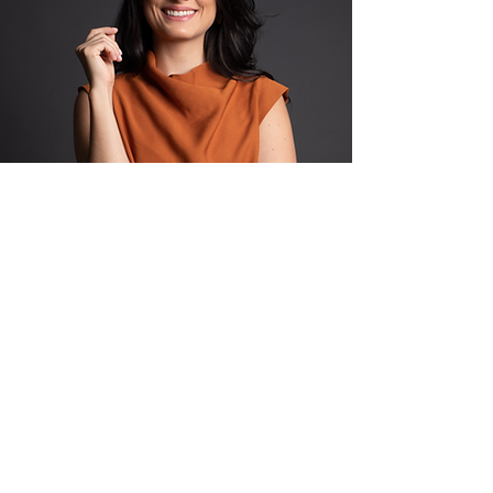
Nolah Lima
Sócia e Treinadora Instituto CNV Brasil
Nolah, administradora especializada em Neurociência
e Mindfulness, impactou mais de 4.000 pessoas em
eventos. Sua abordagem combina ciência e prática de
CNV, tornando a aprendizagem acessível e eficaz no
mundo corporativo.