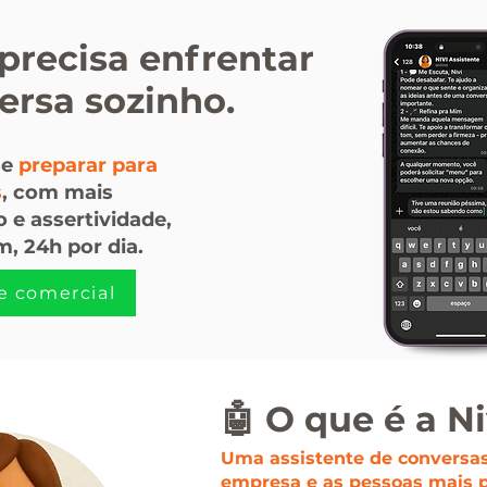
precisa enfrentar
ersa sozinho.
se
preparar para
s
, com mais
o e assertividade,
m, 24h por dia.
e comercial
🤖 O que é a Ni
Uma assistente de conversas
empresa e as pessoas mais 