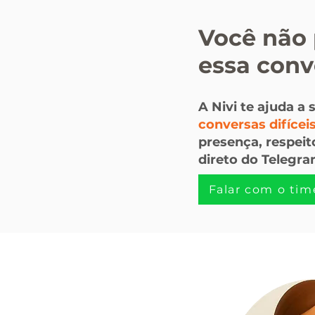
Você não 
essa conv
A Nivi te ajuda a 
conversas difícei
presença, respeit
direto do Telegra
Falar com o tim