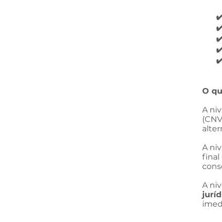
✔
✔
✔
✔
✔
O qu
A ni
(CNV
alter
A niv
final
cons
A niv
jurí
imed