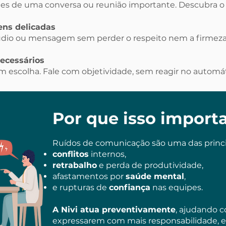
tes de uma conversa ou reunião importante. Descubra o 
ns delicadas
áudio ou mensagem sem perder o respeito nem a firmeza
necessários
 escolha. Fale com objetividade, sem reagir no automát
Por que isso import
Ruídos de comunicação são uma das princi
conflitos
internos,
retrabalho
e perda de produtividade,
afastamentos por
saúde mental
,
e rupturas de
confiança
nas equipes.
A Nivi atua preventivamente
, ajudando c
expressarem com mais responsabilidade, e