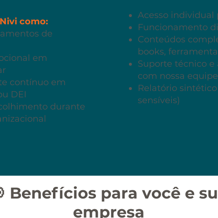
Acesso individual
 Nivi como:
Funcionamento di
namentos de
Conteúdos comple
books, ferramenta
ocional em
Suporte técnico
ar
com nossa equipe
te contínuo em
Relatório sintétic
ou DEI
sensíveis)
acolhimento durante
anizacional
 Benefícios para você e s
empresa