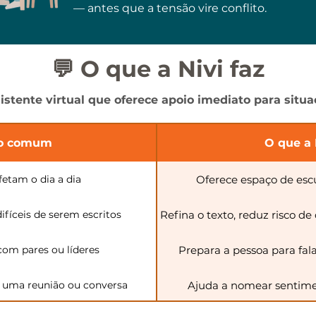
— antes que a tensão vire conflito.
💬 O que a Nivi faz
istente virtual que oferece apoio imediato para situaç
ão comum
O que a 
etam o dia a dia
Oferece espaço de esc
fíceis de serem escritos
Refina o texto, reduz risco d
com pares ou líderes
Prepara a pessoa para fal
s uma reunião ou conversa
Ajuda a nomear sentimen