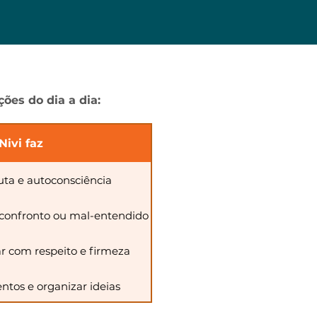
ões do dia a dia:
Nivi faz
uta e autoconsciência
e confronto ou mal-entendido
ar com respeito e firmeza
tos e organizar ideias