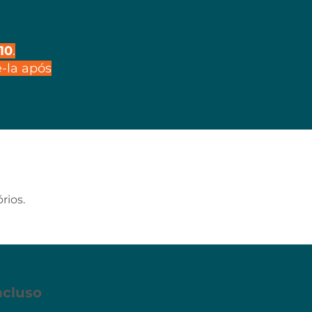
10
.
-la após
rios.
ncluso