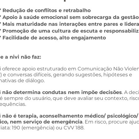
️ Redução de conflitos e retrabalho
️ Apoio à saúde emocional sem sobrecarga da gestão
️ Mais maturidade nas interações entre pares e lider
️ Promoção de uma cultura de escuta e responsabili
️ Facilidade de acesso, alto engajamento
e a nivi não faz:
vi oferece apoio estruturado em Comunicação Não Viole
) e conversas difíceis, gerando sugestões, hipóteses e
nativas de diálogo.
i
não determina condutas nem impõe decisões
. A dec
 é sempre do usuário, que deve avaliar seu contexto, risc
equências.
i
não é terapia, aconselhamento médico/ psicológico/
dico, nem serviço de emergência
. Em risco, procure aju
iata: 190 (emergência) ou CVV 188.