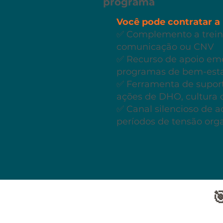
programa
Você pode contratar a
✅ Complemento a trei
comunicação ou CNV
✅ Recurso de apoio em
programas de bem-est
✅ Ferramenta de supor
ações de DHO, cultura 
✅ Canal silencioso de 
períodos de tensão org
