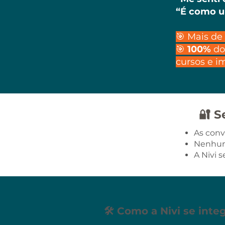
“É como u
🎯 Mais de
🎯
100%
do
cursos e i
🔐 S
As conv
Nenhuma
A Nivi 
🛠 Como a Nivi se inte