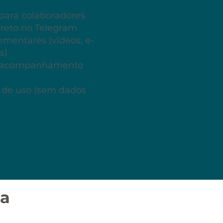
 para colaboradores
reto no Telegram
mentares (vídeos, e-
s)
 e acompanhamento
o de uso (sem dados
ua