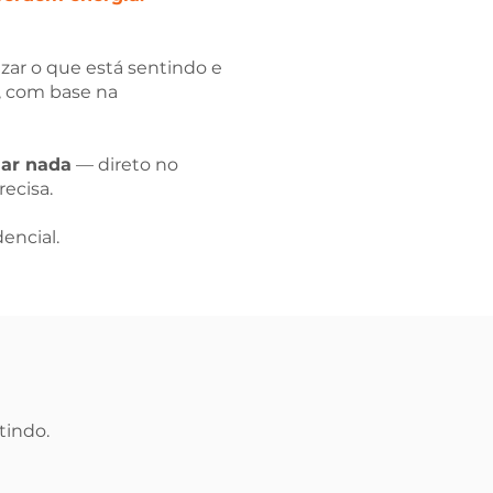
izar o que está sentindo e
, com base na
dar nada
— direto no
ecisa.
dencial.
tindo.