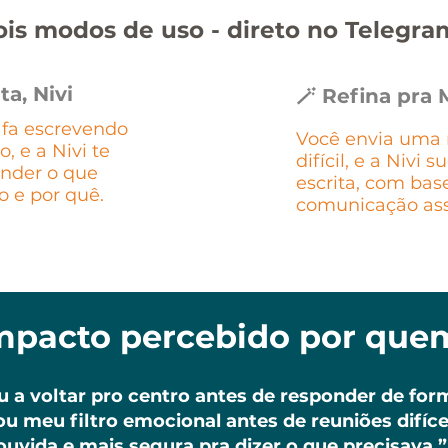
is modos de uso - direto no Telegra
ta, Nivi
🪄 Refina pra
fa escrevendo
Você envia um
, e a Nivi te
difícil, e a Nivi 
ender o que
escrita, com ba
o e por quê.
comunicação ass
impacto percebido por que
 a voltar pro centro antes de responder de form
rou meu filtro emocional antes de reuniões difíce
ouvida e mais segura pra dizer o que precisava.”