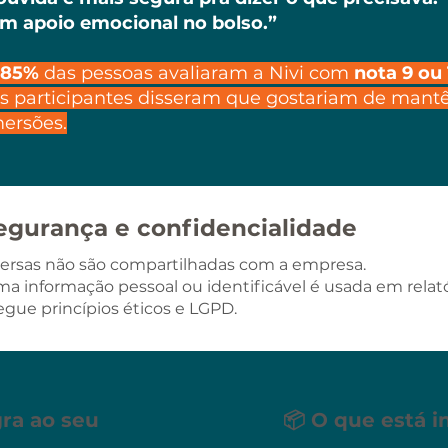
m apoio emocional no bolso.”
85%
das pessoas avaliaram a Nivi com
nota 9 ou 
s participantes disseram que gostariam de mantê
mersões.
egurança e confidencialidade
ersas não são compartilhadas com a empresa.
 informação pessoal ou identificável é usada em relató
segue princípios éticos e LGPD.
gra ao seu
📦 O que está i