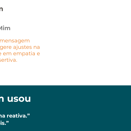
m
 Mim
a mensagem
sugere ajustes na
se em empatia e
ertiva.
m usou
a reativa.”
is.”