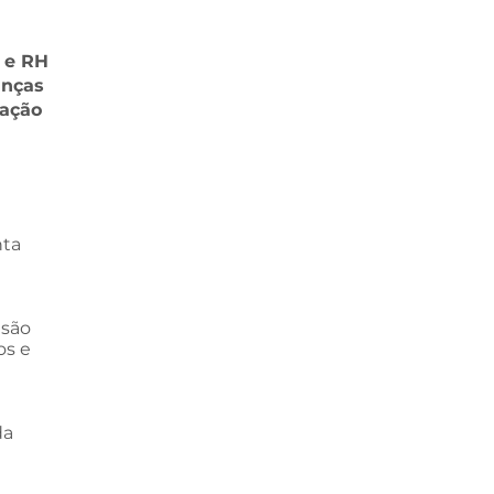
 e RH
anças
zação
nta
isão
os e
da