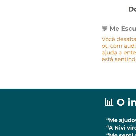
Do
💬 Me Escu
Você desaba
ou com áudio
ajuda a ent
está sentind
📊 O 
“Me ajudou
“A Nivi vi
“Me senti 