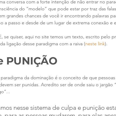
a conversa com a forte intenção de não entrar no par
sciência do “modelo” que pode estar por traz das falas
em grandes chances de você ir encontrando palavras par
so a passo e desde de um lugar de extrema conexão e 
, se quiser, aqui no site temos um texto, escrito pelo p
da ligação desse paradigma com a raiva (
neste link
).
e PUNIÇÃO
 paradigma da dominação é o conceito de que pessoas
 devem ser punidas. Acredito ser de onde saiu o jargão 
o”...  
mos nesse sistema de culpa e punição est
, para as pessoas mudarem, para elas apr