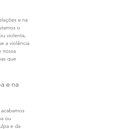
elações e na 
utamos o 
u violenta, 
 a violência 
e nossa 
mas que 
a e na 
, acabamos 
pa ou 
lpa e da 