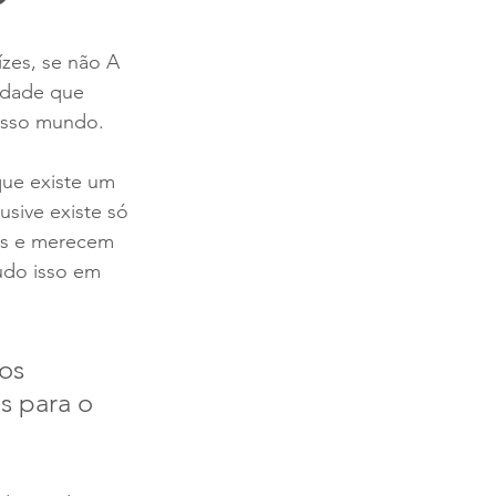
zes, se não A 
edade que 
osso mundo.
que existe um 
sive existe só 
us e merecem 
udo isso em 
os 
 para o 