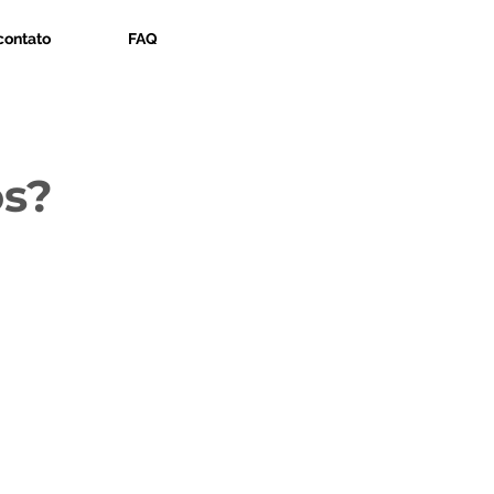
contato
FAQ
os?