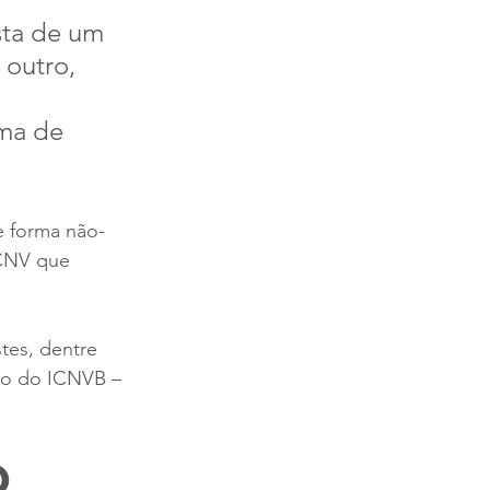
sta de um 
outro, 
ma de 
e forma não-
 CNV que 
tes, dentre 
ão do ICNVB – 
O