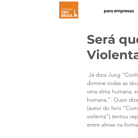
para empresas
Será qu
Violent
 Já dizia Jung “Conheça todas as teorias, 
domine todas as técn
uma alma humana, se
humana.”. Ouso dize
(autor do livro “Co
violenta”) tentou re
entre almas na forma