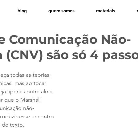
blog
quem somos
materiais
e Comunicação Não-
a (CNV) são só 4 pass
icas, mas ao tocar 
ja apenas outra alma 
r que o Marshall 
municação não-
produzir esse encontro 
 de texto. 