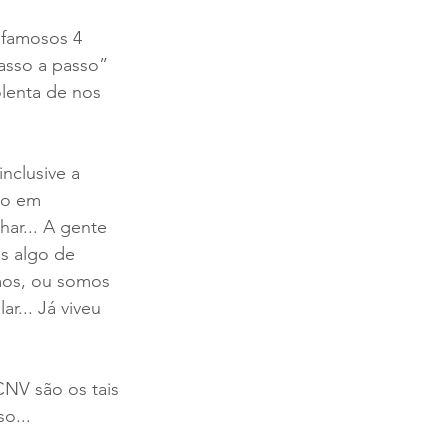
 famosos 4 
so a passo” 
lenta de nos 
nclusive a 
so em 
ar... A gente 
s algo de 
mos, ou somos 
... Já viveu 
NV são os tais 
o... 