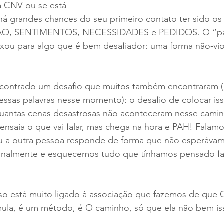
a CNV ou se está 
á grandes chances do seu primeiro contato ter sido os
O, SENTIMENTOS, NECESSIDADES e PEDIDOS. O “pas
ixou para algo que é bem desafiador: uma forma não-vio
ncontrado um desafio que muitos também encontraram (i
essas palavras nesse momento): o desafio de colocar is
uantas cenas desastrosas não aconteceram nesse caminh
 ensaia o que vai falar, mas chega na hora e PAH! Falamo
ou a outra pessoa responde de forma que não esperáva
nalmente e esquecemos tudo que tínhamos pensado falar
so está muito ligado à associação que fazemos de que C
mula, é um método, é O caminho, só que ela não bem iss