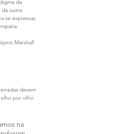
adigma da 
 da outra 
a se expressar, 
empatia.
róprio Marshall 
 erradas devem 
“olho por olho 
amos na 
enderem, 