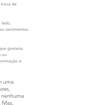
 troca de 
 lado, 
os sentimentos 
ue gostaria, 
 ou 
dominação e 
m uma 
zes, 
l nenhuma 
 Mas, 