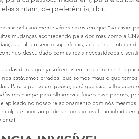
elas sintam, de preferência, dor. 
assar pela sua mente vários casos em que “só assim par
itas mudanças acontecendo pela dor, mas como a CNV
danças acabam sendo superficiais, acabam acontecend
 contínuo descuidado com as reais necessidades e sent
tas das dores que já sofremos em relacionamentos parti
e nós estávamos errados, que somos maus e que temos q
dos. Pare e pense um pouco, será que isso já lhe acon
indíssimo campo para olharmos a fundo esse padrão, pri
 é aplicado no nosso relacionamento com nós mesmos.
de culpa e punição pode ser uma incrível caminhada em 
lenta!