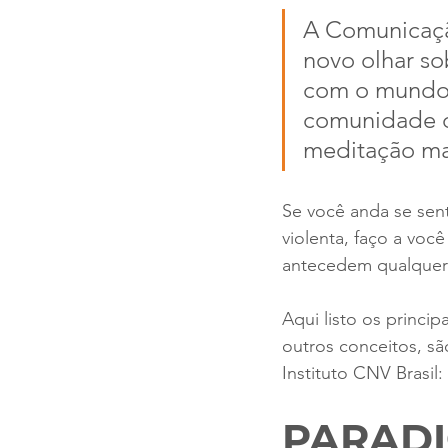
A Comunicaçã
novo olhar so
com o mundo 
comunidade d
meditação ma
Se você anda se sen
violenta, faço a voc
antecedem qualquer 
Aqui listo os princi
outros conceitos, sã
Instituto CNV Brasil:
PARAD