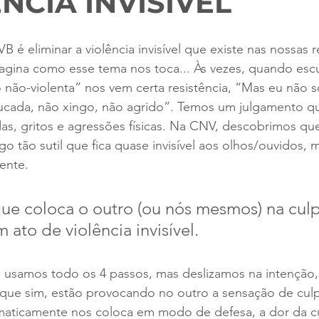
NCIA INVISÍVEL
 é eliminar a violência invisível que existe nas nossas r
agina como esse tema nos toca... Às vezes, quando esc
ão-violenta” nos vem certa resistência, “Mas eu não so
ucada, não xingo, não agrido”. Temos um julgamento que
as, gritos e agressões físicas. Na CNV, descobrimos qu
go tão sutil que fica quase invisível aos olhos/ouvidos, 
ente. 
ue coloca o outro (ou nós mesmos) na culp
ato de violência invisível. 
 usamos todo os 4 passos, mas deslizamos na intenção
que sim, estão provocando no outro a sensação de cul
maticamente nos coloca em modo de defesa, a dor da cu