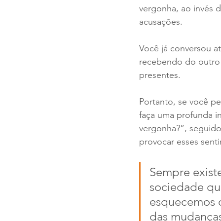
vergonha, ao invés de
acusações.
Você já conversou at
recebendo do outro 
presentes.
Portanto, se você p
faça uma profunda i
vergonha?”, seguido
provocar esses sent
Sempre exist
sociedade que
esquecemos di
das mudanças