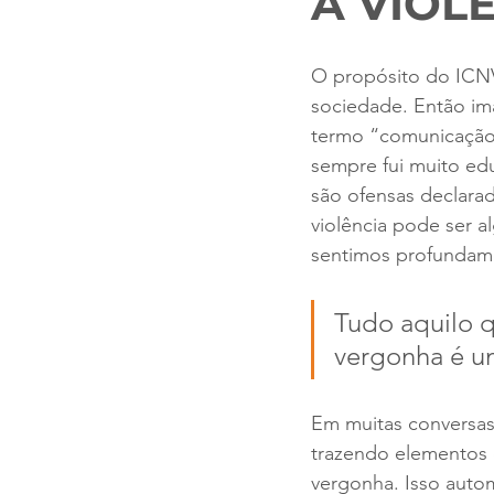
A VIOLÊ
O propósito do ICNVB
sociedade. Então im
termo “comunicação n
sempre fui muito ed
são ofensas declarad
violência pode ser al
sentimos profundam
Tudo aquilo q
vergonha é um 
Em muitas conversas
trazendo elementos 
vergonha. Isso auto