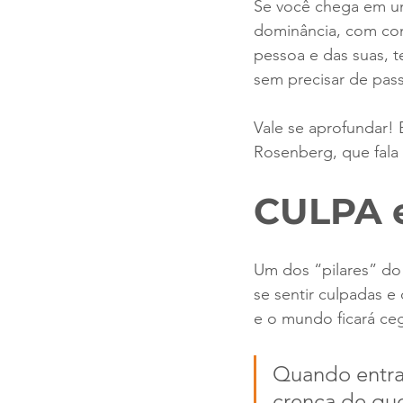
Se você chega em um
dominância, com con
pessoa e das suas, t
sem precisar de pas
Vale se aprofundar! E
Rosenberg, que fala 
CULPA 
Um dos “pilares” do
se sentir culpadas e
e o mundo ficará ceg
Quando entra
crença de que