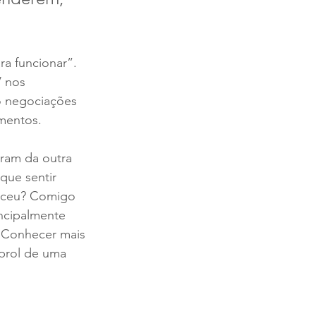
a funcionar”. 
 nos 
o negociações 
imentos.
ram da outra 
ue sentir 
teceu? Comigo 
ncipalmente 
 Conhecer mais 
prol de uma 