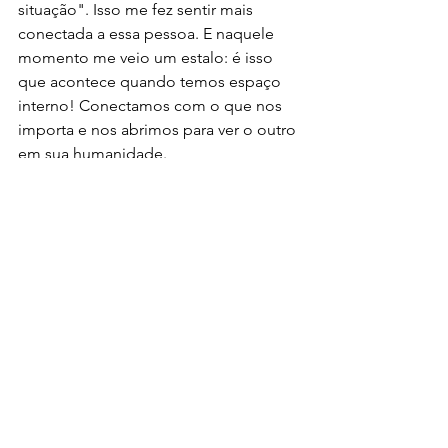
situação". Isso me fez sentir mais 
conectada a essa pessoa. E naquele 
momento me veio um estalo: é isso 
que acontece quando temos espaço 
interno! C
onectamos com o que nos 
importa e nos abrimos para ver o outro 
em sua humanidade.
Por isso falamos tanto desse tal espaço 
interno. 
E hoje queremos te incentivar 
a experimentá-lo. Seja com a sua 
equipe de trabalho, com amigos, na 
sua família ou com seu parceiro ou 
parceira, 
convide alguém ou um grupo 
de pessoas para simplesmente se 
escutarem.
 Estar presente e se escutar. 
Nem é preciso comentar nada, olha 
que fácil. Que tal experimentar esse 
espaço de escuta em um check-in?