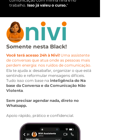
comunicação com minha filha e no
trabalho.
Isso já valeu o curso.
"
Somente nesta Black!
Você terá acesso 24h à Nivi!
Uma assistente
de conversas que atua onde as pessoas mais
perdem energia:
nos ruídos de comunicação.
Ela te ajuda a: desabafar, organizar o que está
sentindo e reformular mensagens difíceis.
Tudo isso com base na
inteligência do Na
base da Conversa e da Comunicação Não
Violenta
.
Sem precisar agendar nada,
direto no
Whatsapp.
Apoio rápido, prático e confidencial.