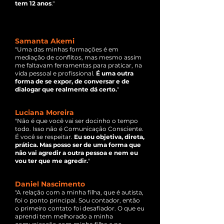
tem 12 anos
."
Samanta Akemi
"Uma das minhas formações é em
mediação de conflitos, mas mesmo assim
me faltavam ferramentas para praticar, na
vida pessoal e profissional.
É uma outra
forma de se expor, de conversar e de
dialogar que realmente dá certo.
"
Luciana Moreira
"Não é que você vai ser docinho o tempo
todo. Isso não é Comunicação Consciente.
É você se respeitar.
Eu sou objetiva, direta,
prática. Mas posso ser de uma forma que
não vai agredir a outra pessoa e nem eu
vou ter que me agredir.
"
Daniel Nascimento
"A relação com a minha filha, que é autista,
foi o ponto principal. Sou contador, então
o primeiro contato foi desafiador. O que eu
aprendi tem melhorado a minha