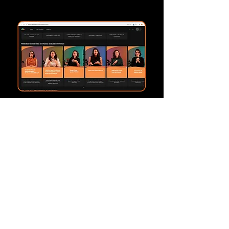
🕒 Acesso por 1 ano
Com tempo e constância.
Sem pressa,
sem pressão. Você aprende no seu
ritmo.
Vários alunos nossos relatam ir
assistindo como se fosse uma série,
"maratonando" aquilo que pode mudar
suas conversas.