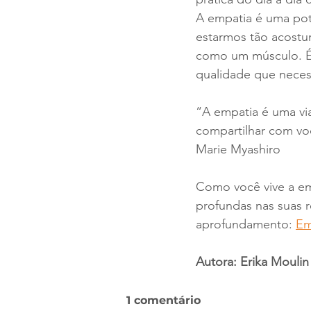
A empatia é uma pot
estarmos tão acostu
como um músculo. É 
qualidade que necess
“A empatia é uma via
compartilhar com vo
Marie Myashiro
Como você vive a emp
profundas nas suas 
aprofundamento: 
Em
Autora: Erika Moulin
1 comentário