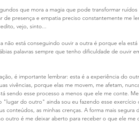
egundos que mora a magia que pode transformar ruídos
gar de presença e empatia preciso constantemente me l
dito, vejo, sinto... 
não está conseguindo ouvir a outra é porque ela está
 sábias palavras sempre que tenho dificuldade de ouvir 
ção, é importante lembrar: esta é a experiência do outr
uas vivências, porque elas me movem, me afetam, nunca
tá sendo esse processo a menos que ele me conte. M
 "lugar do outro" ainda sou eu fazendo esse exercício 
us conteúdos, as minhas crenças. A forma mais segura 
no outro é me deixar aberto para receber o que ele me 