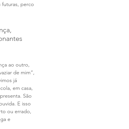
 futuras, perco 
nça, 
onantes 
ça ao outro, 
vaziar de mim”, 
imos já 
cola, em casa, 
apresenta. São 
uvida. E isso 
to ou errado, 
ga e 