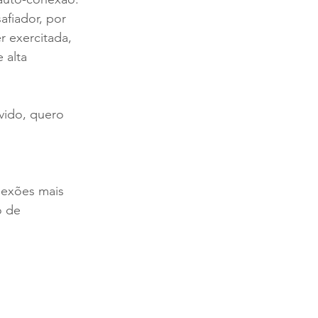
fiador, por 
 exercitada, 
 alta 
vido, quero 
nexões mais 
o de 