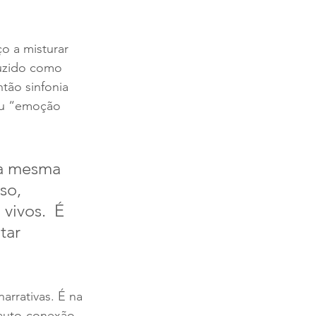
o a misturar 
uzido como 
tão sinfonia 
ou “emoção 
na mesma 
so, 
ivos.  É 
tar 
rrativas. É na 
 auto-conexão.