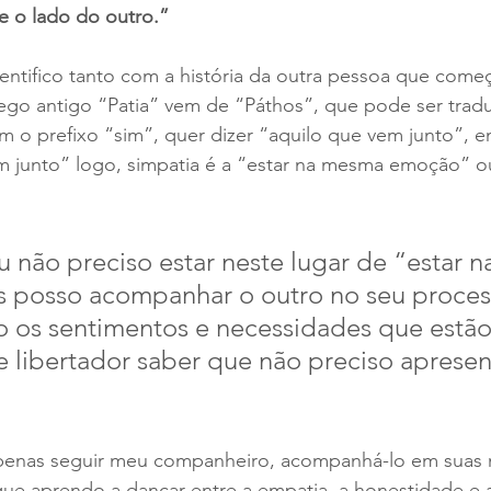
e o lado do outro.”
ntifico tanto com a história da outra pessoa que começ
go antigo “Patia” vem de “Páthos”, que pode ser trad
 o prefixo “sim”, quer dizer “aquilo que vem junto”, en
m junto” logo, simpatia é a “estar na mesma emoção” 
 não preciso estar neste lugar de “estar 
 posso acompanhar o outro no seu proces
os sentimentos e necessidades que estão v
libertador saber que não preciso apresen
enas seguir meu companheiro, acompanhá-lo em suas na
 que aprendo a dançar entre a empatia, a honestidade e