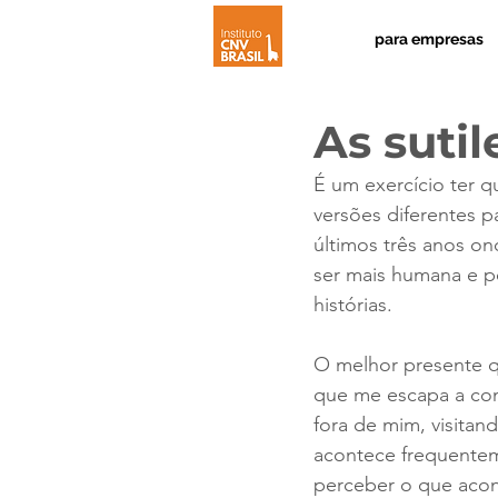
para empresas
As suti
É um exercício ter q
versões diferentes p
últimos três anos on
ser mais humana e p
histórias.
O melhor presente q
que me escapa a com
fora de mim, visitan
acontece frequentem
perceber o que acon