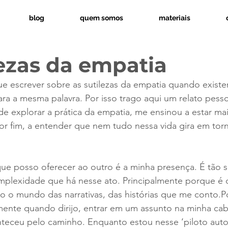
blog
quem somos
materiais
lezas da empatia
ue escrever sobre as sutilezas da empatia quando existe
ara a mesma palavra. Por isso trago aqui um relato pessoa
de explorar a prática da empatia, me ensinou a estar mai
or fim, a entender que nem tudo nessa vida gira em tor
ue posso oferecer ao outro é a minha presença. É tão s
plexidade que há nesse ato. Principalmente porque é
do o mundo das narrativas, das histórias que me conto.P
ente quando dirijo, entrar em um assunto na minha ca
teceu pelo caminho. Enquanto estou nesse ‘piloto auto