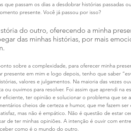
s que passam os dias a desdobrar histórias passadas ou
omento presente. Você já passou por isso? 
história do outro, oferecendo a minha prese
egar das minhas histórias, por mais emoci
m.
ponto sobre a complexidade, para oferecer minha presen
tar presente em mim e logo depois, tenho que saber “es
stórias, valores e julgamentos. Na maioria das vezes ouv
 ou ouvimos para resolver. Foi assim que aprendi na es
r eficiente, ter opinião e solucionar o problema que se 
entários cheios de certeza e humor, que me fazem ser o
tisfaz, mas não é empático. Não é questão de estar cer
r de ter minhas opiniões. A intenção é ouvir com entre
rceber como é o mundo do outro. 