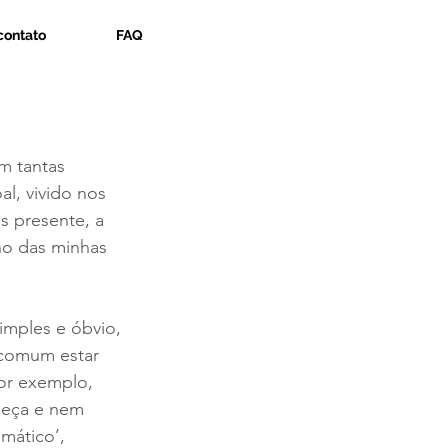
contato
FAQ
m tantas 
l, vivido nos 
s presente, a 
no das minhas 
imples e óbvio, 
 comum estar 
or exemplo, 
beça e nem 
mático’, 