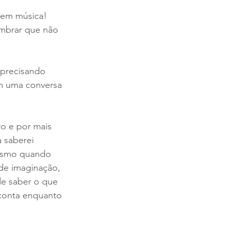
 em música! 
embrar que não 
 precisando 
em uma conversa 
o e por mais 
 saberei 
esmo quando 
de imaginação, 
de saber o que 
conta enquanto 