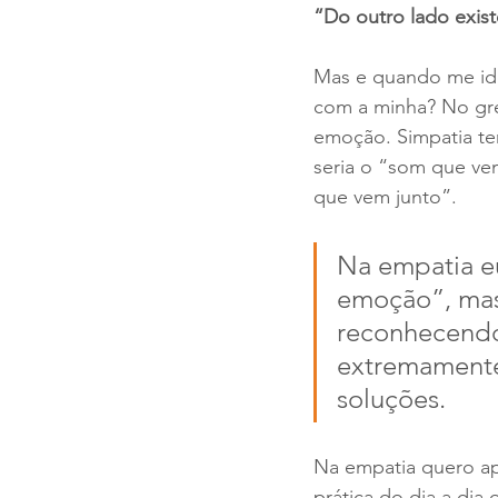
“Do outro lado exist
Mas e quando me ide
com a minha? No gre
emoção. Simpatia tem
seria o “som que ve
que vem junto”.
Na empatia eu
emoção”, mas
reconhecendo 
extremamente 
soluções. 
Na empatia quero ap
prática do dia a dia