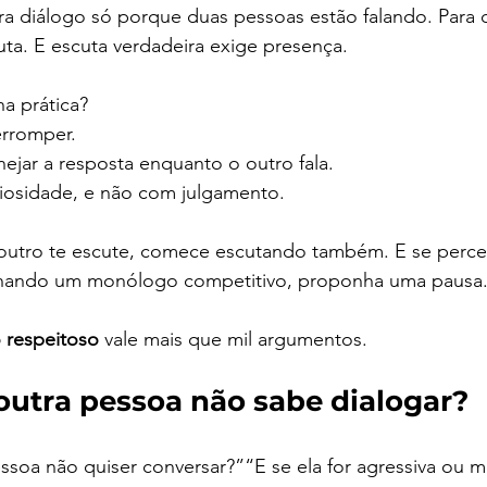
ra diálogo só porque duas pessoas estão falando. Para 
cuta. E escuta verdadeira exige presença.
na prática?
erromper.
ejar a resposta enquanto o outro fala.
iosidade, e não com julgamento.
outro te escute, comece escutando também. E se perce
ornando um monólogo competitivo, proponha uma pausa
o respeitoso
 vale mais que mil argumentos.
outra pessoa não sabe dialogar?
ssoa não quiser conversar?”“E se ela for agressiva ou m