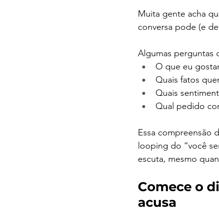
Muita gente acha que
conversa pode (e de
Algumas perguntas 
O que eu gostar
Quais fatos que
Quais sentimen
Qual pedido con
Essa compreensão de 
looping do “você sem
escuta, mesmo quand
Comece o di
acusa