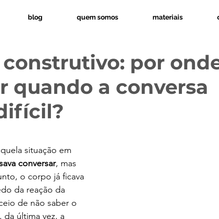
blog
quem somos
materiais
 construtivo: por ond
 quando a conversa
ifícil?
aquela situação em 
sava conversar
, mas 
nto, o corpo já ficava 
edo da reação da 
ceio de não saber o 
 da última vez, a 