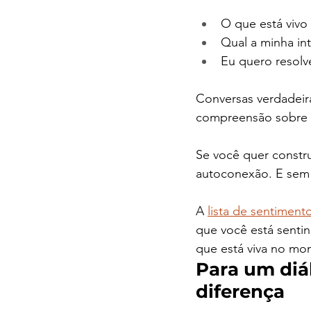
O que está viv
Qual a minha in
Eu quero resolv
Conversas verdadeir
compreensão sobre 
Se você quer constr
autoconexão. E sem 
A 
lista de sentiment
que você está sentin
que está viva no mo
Para um diál
diferença