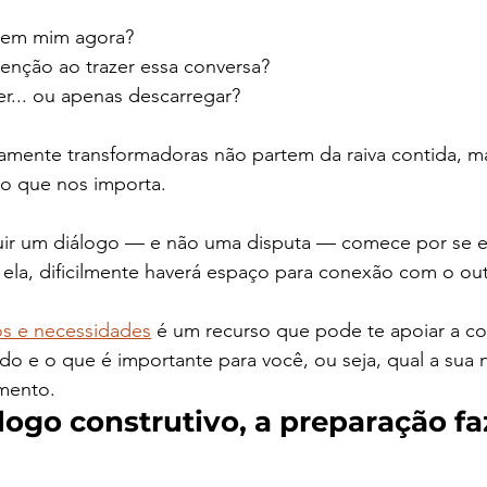
o em mim agora?
tenção ao trazer essa conversa?
er... ou apenas descarregar?
amente transformadoras não partem da raiva contida, m
o que nos importa.
uir um diálogo — e não uma disputa — comece por se esc
ela, dificilmente haverá espaço para conexão com o out
os e necessidades
é um recurso que pode te apoiar a c
do e o que é importante para você, ou seja, qual a sua 
mento. 
ogo construtivo, a preparação faz