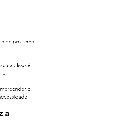
as da profunda 
utar. Isso é 
ro.
ompreender o 
necessidade 
 a 