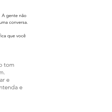
 A gente não 
 uma conversa.
fica que você 
o tom 
m. 
r e 
ntenda e 