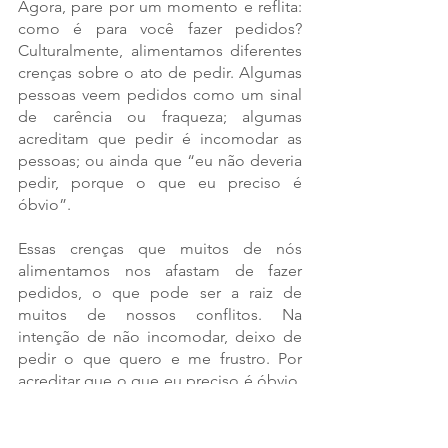
Agora, pare por um momento e reflita: 
como é para você fazer pedidos? 
Culturalmente, alimentamos diferentes 
crenças sobre o ato de pedir. Algumas 
pessoas veem pedidos como um sinal 
de carência ou fraqueza; algumas 
acreditam que pedir é incomodar as 
pessoas; ou ainda que “eu não deveria 
pedir, porque o que eu preciso é 
óbvio”. 
Essas crenças que muitos de nós 
alimentamos nos afastam de fazer 
pedidos, o que pode ser a raiz de 
muitos de nossos conflitos. Na 
intenção de não incomodar, deixo de 
pedir o que quero e me frustro. Por 
acreditar que o que eu preciso é óbvio, 
não falo nada e crio expectativas que 
jamais são cumpridas, e que viram um 
peso na relação. Os exemplos são 